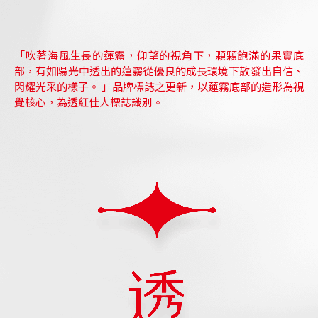
「吹著海風生長的蓮霧，仰望的視角下，顆顆飽滿的果實底
部，有如陽光中透出的蓮霧從優良的成長環境下散發出自信、
閃耀光采的樣子。 」品牌標誌之更新，以蓮霧底部的造形為視
覺核心，為透紅佳人標誌識別。